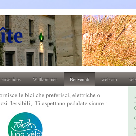
îte
ienvenidos
Willkommen
Benvenuti
welkom
ve
fornisce le bici che preferisci, elettriche o
zi flessibili,. Ti aspettano pedalate sicure :