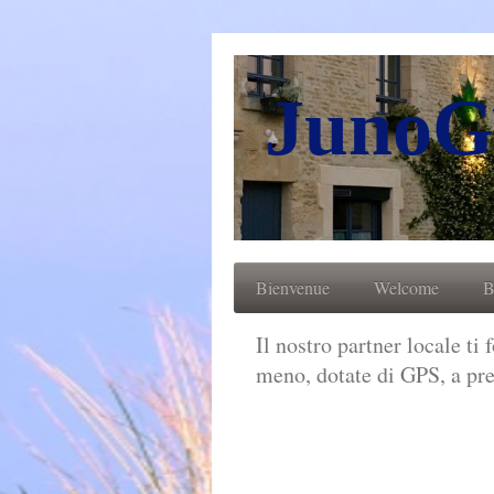
JunoG
Bienvenue
Welcome
B
Il nostro partner locale ti 
meno, dotate di GPS, a prez