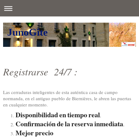
JunoGîte
Registrarse 24/7 :
Las cerraduras inteligentes de esta auténtica casa de campo
normanda, en el antiguo pueblo de Biernières, le abren las puertas
en cualquier momento.
Disponibilidad
en
tiempo
real
.
C
onfirmación
de
la
reserva
inmediata
.
Mejor
precio