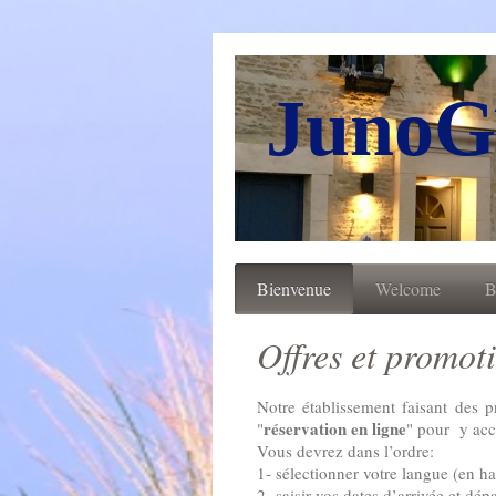
JunoG
Bienvenue
Welcome
B
Offres et promot
Notre établissement faisant des p
réservation
en
ligne
"
" pour y acc
Vous devrez dans l’ordre:
1- sélectionner votre langue (en hau
2- saisir vos dates d’arrivée et dépa