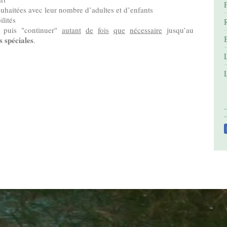
uhaitées avec leur nombre d’adultes et d’enfants
ilités
" puis "continuer"
autant
de
fois
que
nécessaire
jusqu’au
s
spéciales
.