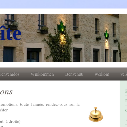
îte
ienvenidos
Willkommen
Benvenuti
welkom
ve
ions
romotions, toute l'année: rendez-vous sur la
éder.
t, à droite)
rt