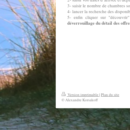
3- saisir le nombre de chambres so
4- lancer la recherche des disponib
5- enfin cliquer sur "découvrir
déverrouillage
du
détail
des
offre
Version imprimable
|
Plan du site
© Alexandre Korsakoff